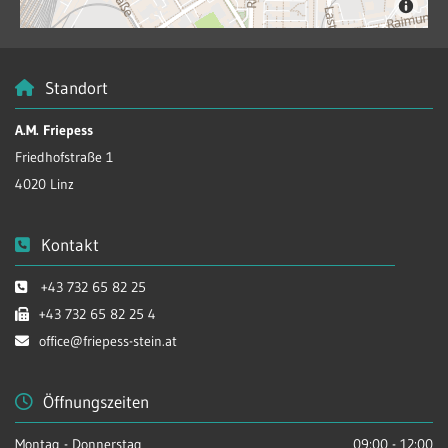
Standort

A.M. Friepess
Friedhofstraße 1
4020 Linz
Kontakt

+43 732 65 82 25

+43 732 65 82 25 4

office@friepess-stein.at

Öffnungszeiten

Montag - Donnerstag
09:00 - 12:00