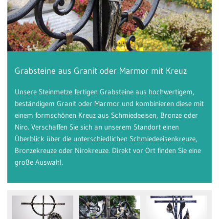
Grabsteine aus Granit oder Marmor mit Kreuz
Unsere Steinmetze fertigen Grabsteine aus hochwertigem,
beständigem Granit oder Marmor und kombinieren diese mit
einem formschönen Kreuz aus Schmiedeeisen, Bronze oder
Niro. Verschaffen Sie sich an unserem Standort einen
Überblick über die unterschiedlichen Schmiedeeisenkreuze,
Bronzekreuze oder Nirokreuze. Direkt vor Ort finden Sie eine
große Auswahl.