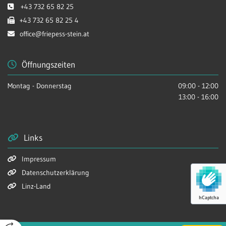
+43 732 65 82 25

+43 732 65 82 25 4

office@friepess-stein.at

Öffnungszeiten

Montag - Donnerstag
09:00 - 12:00
13:00 - 16:00
Links

Impressum

Datenschutzerklärung

Linz-Land

hCaptcha