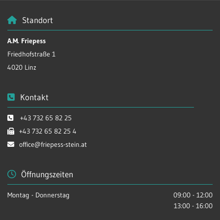
Standort

A.M. Friepess
Friedhofstraße 1
4020 Linz
Kontakt

+43 732 65 82 25

+43 732 65 82 25 4

office@friepess-stein.at

Öffnungszeiten

Montag - Donnerstag
09:00 - 12:00
13:00 - 16:00